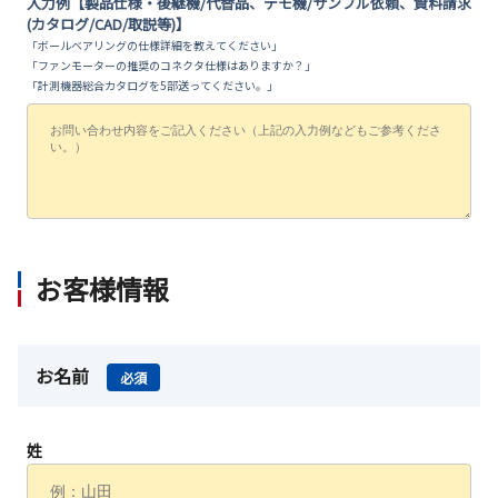
入力例【製品仕様・後継機/代替品、デモ機/サンプル依頼、資料請求
(カタログ/CAD/取説等)】
「ボールベアリングの仕様詳細を教えてください」
「ファンモーターの推奨のコネクタ仕様はありますか？」
「計測機器総合カタログを5部送ってください。」
お客様情報
お名前
必須
姓