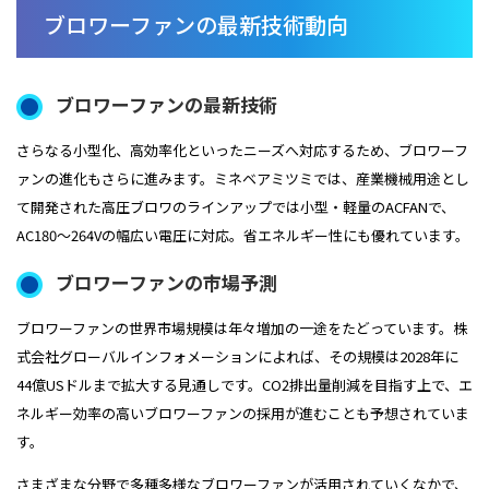
ブロワーファンの最新技術動向
ブロワーファンの最新技術
さらなる小型化、高効率化といったニーズへ対応するため、ブロワーフ
ァンの進化もさらに進みます。ミネベアミツミでは、産業機械用途とし
て開発された高圧ブロワのラインアップでは小型・軽量のACFANで、
AC180～264Vの幅広い電圧に対応。省エネルギー性にも優れています。
ブロワーファンの市場予測
ブロワーファンの世界市場規模は年々増加の一途をたどっています。株
式会社グローバルインフォメーションによれば、その規模は2028年に
44億USドルまで拡大する見通しです。CO2排出量削減を目指す上で、エ
ネルギー効率の高いブロワーファンの採用が進むことも予想されていま
す。
さまざまな分野で多種多様なブロワーファンが活用されていくなかで、