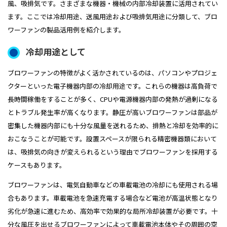
風、吸排気です。さまざまな機器・機械の内部冷却装置に活用されてい
ます。ここでは冷却用途、送風用途および吸排気用途に分類して、ブロ
ワーファンの製品活用例を紹介します。
冷却用途として
ブロワーファンの特徴がよく活かされているのは、パソコンやプロジェ
クターといった電子機器内部の冷却用途です。これらの機器は高負荷で
長時間稼働をすることが多く、CPUや電源機器内部の発熱が過剰になる
とトラブル発生率が高くなります。静圧が高いブロワーファンは部品が
密集した機器内部にも十分な風量を送れるため、排熱と冷却を効率的に
おこなうことが可能です。設置スペースが限られる精密機器類において
は、吸排気の向きが変えられるという理由でブロワーファンを採用する
ケースもあります。
ブロワーファンは、電気自動車などの車載電池の冷却にも使用される場
合もあります。車載電池を急速充電する場合など電池が高温状態となり
劣化が急速に進むため、高効率で効果的な局所冷却装置が必要です。十
分な風圧を出せるブロワーファンによって車載電池本体やその周囲の空