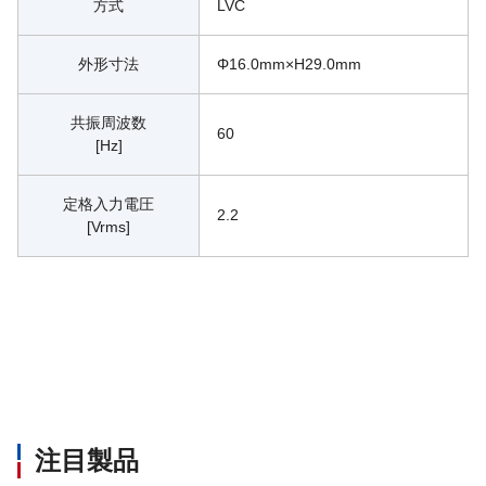
方式
LVC
外形寸法
Φ16.0mm×H29.0mm
共振周波数
60
[Hz]
定格入力電圧
2.2
[Vrms]
注目製品