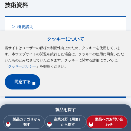
技術資料
概要説明
クッキーについて
当サイトはユーザーの皆様の利便性向上のため、クッキーを使用していま
す。本ウェブサイトの閲覧を続行した場合は、クッキーの使用に同意いただ
技術的なご質問、各種資料のお取り寄せなど
いたものとみなさせていただきます。クッキーに関する詳細については、
はこちら
「
クッキーポリシー
」を御覧ください。
同意する
お問い合わせ
製品を探す
電磁クラッチ／ブレーキ
製品カテゴリから
産業分野（用途）
製品へのお問い合
探す
から探す
わせ