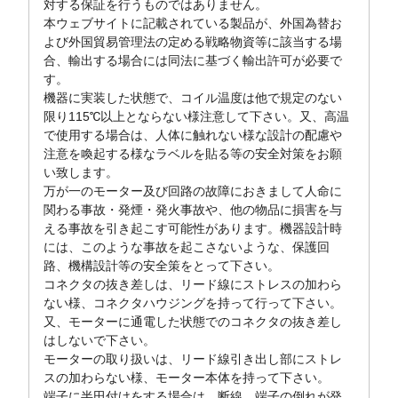
対する保証を行うものではありません。
本ウェブサイトに記載されている製品が、外国為替お
よび外国貿易管理法の定める戦略物資等に該当する場
合、輸出する場合には同法に基づく輸出許可が必要で
す。
機器に実装した状態で、コイル温度は他で規定のない
限り115℃以上とならない様注意して下さい。又、高温
で使用する場合は、人体に触れない様な設計の配慮や
注意を喚起する様なラベルを貼る等の安全対策をお願
い致します。
万が一のモーター及び回路の故障におきまして人命に
関わる事故・発煙・発火事故や、他の物品に損害を与
える事故を引き起こす可能性があります。機器設計時
には、このような事故を起こさないような、保護回
路、機構設計等の安全策をとって下さい。
コネクタの抜き差しは、リード線にストレスの加わら
ない様、コネクタハウジングを持って行って下さい。
又、モーターに通電した状態でのコネクタの抜き差し
はしないで下さい。
モーターの取り扱いは、リード線引き出し部にストレ
スの加わらない様、モーター本体を持って下さい。
端子に半田付けをする場合は、断線、端子の倒れが発