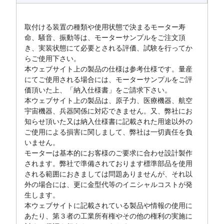
取付ける装置の種類や使用状態で決まるモーター寿
命、騒音、振動等は、モーターサンプルをご注文頂
き、実装状態にて必要とされる評価、試験を行ってか
らご使用下さい。
本ウェブサイト上の製品の仕様は参考仕様です。量産
にてご使用される場合には、モーターサンプルをご評
価頂いた上、「納入仕様書」をご請求下さい。
本ウェブサイト上の製品は、原子力、医療機器、航空
宇宙機器、兵器関係に対応できません。又、弊社にお
知らせ頂いた又は納入仕様書に記載された用途以外の
ご使用による損害に関しまして、弊社は一切責任を負
いません。
モーターは基本的にお客様のご要求に合わせ設計製作
されます。弊社で準備されております標準部品を使用
される範囲におきましては問題ありませんが、それ以
外の場合には、更に金型代等のイニシャルコストが発
生します。
本ウェブサイトに記載されている製品や情報の使用に
あたり、第３者の工業所有権やその他の権利の実施に