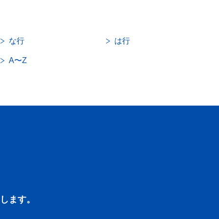
な行
は行
A〜Z
します。