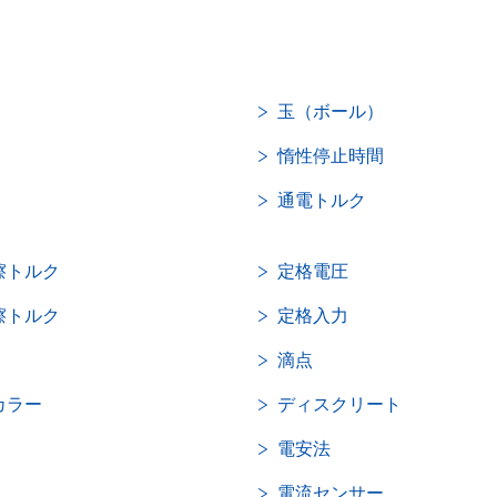
玉（ボール）
惰性停止時間
通電トルク
擦トルク
定格電圧
擦トルク
定格入力
滴点
カラー
ディスクリート
電安法
電流センサー