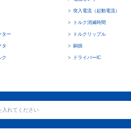
突入電流（起動電流）
トルク消滅時間
ーター
トルクリップル
クタ
銅損
ルク
ドライバーIC