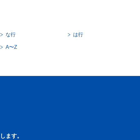
な行
は行
A〜Z
します。