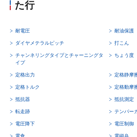
た行
耐電圧
耐油保護
ダイヤメテラルピッチ
打こん
チャンネリングタイプとチャーニングタ
ちょう度
イプ
定格出力
定格静摩
定格トルク
定格動摩
抵抗器
抵抗測定
転走跡
テンパー
電圧降下
電圧制御
電食
電磁弁