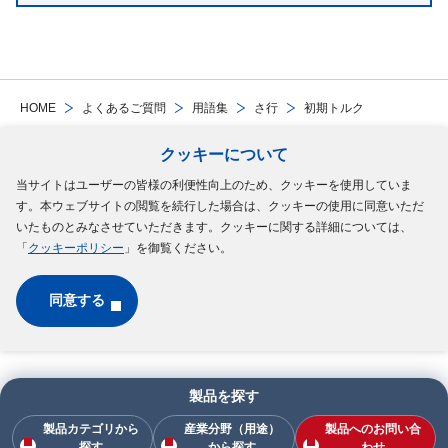
HOME
よくあるご質問
用語集
さ行
初期トルク
クッキーについて
Follow Us
当サイトはユーザーの皆様の利便性向上のため、クッキーを使用していま
す。本ウェブサイトの閲覧を続行した場合は、クッキーの使用に同意いただ
サイトマップ
ご利用規約
個人情報の保護について
クッキーポリシー
いたものとみなさせていただきます。クッキーに関する詳細については、
「
クッキーポリシー
」を御覧ください。
ソーシャルメディアポリシー
同意する
Copyright © MinebeaMitsumi Inc. All rights reserved.​
製品を探す
製品カテゴリから
産業分野（用途）
製品へのお問い合
探す
から探す
わせ