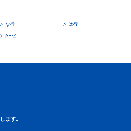
な行
は行
A〜Z
します。