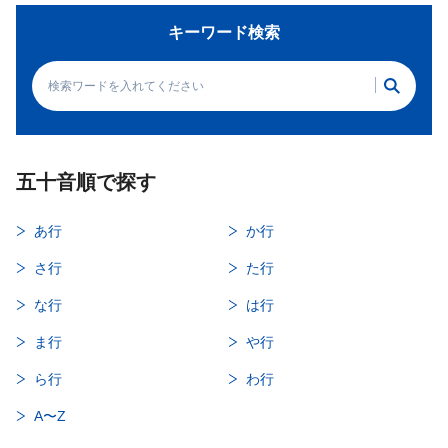
キーワード検索
五十音順で探す
あ行
か行
さ行
た行
な行
は行
ま行
や行
ら行
わ行
A〜Z