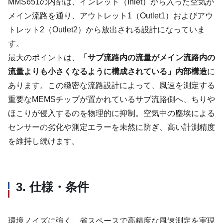
MMS651の内部は、インレット（Inlet）から入った空気が
メイン流路を通り、アウトレット1（Outlet1）およびアウ
トレット2（Outlet2）から放出される設計になっていま
す。
最大のポイントは、
「サブ流路内の流量がメイン流路内の
流量よりも小さくなるように構成されている」内部構造
に
あります。この緻密な流路設計によって、風速を測定する
重要なMEMSチップが置かれているサブ流路側へ、ちりや
ほこりが侵入するのを物理的に抑制。空気中の塵埃による
センサーの劣化や測定エラーを未然に防ぎ、高い計測精度
を維持し続けます。
3. 仕様・条件
環境ノイズに強く、省スペースで高精度な風速測定を実現