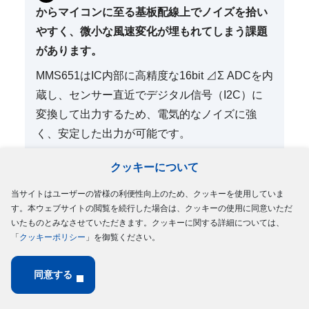
からマイコンに至る基板配線上でノイズを拾い
やすく、微小な風速変化が埋もれてしまう課題
があります。
MMS651はIC内部に高精度な16bit ⊿Σ ADCを内
蔵し、センサー直近でデジタル信号（I2C）に
変換して出力するため、電気的なノイズに強
く、安定した出力が可能です。
クッキーについて
使用中に風速の測定値が徐々にずれて
当サイトはユーザーの皆様の利便性向上のため、クッキーを使用していま
いく、ドリフト現象の原因と対策を教えて
す。本ウェブサイトの閲覧を続行した場合は、クッキーの使用に同意いただ
いたものとみなさせていただきます。クッキーに関する詳細については、
ください。
「
クッキーポリシー
」を御覧ください。
製品のカスタマイズ（流路形状の変更
同意する
や治具の対応）は可能ですか？