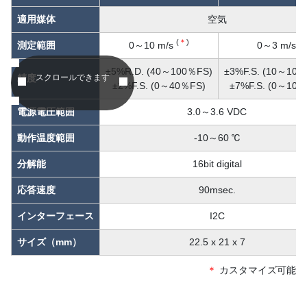
適用媒体
空気
(
＊
)
測定範囲
0～10 m/s
0～3 m/s
±5%R.D. (40～100％FS)
±3%F.S. (10～100
精度
スクロールできます
±2%F.S. (0～40％FS)
±7%F.S. (0～10％
電源電圧範囲
3.0～3.6 VDC
動作温度範囲
-10～60 ℃
分解能
16bit digital
応答速度
90msec.
インターフェース
I2C
サイズ（mm）
22.5 x 21 x 7
＊
カスタマイズ可能