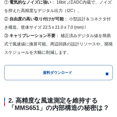
①
電気的なノイズに強い
： 16bit ⊿ΣADC内蔵で、ノイズ
を抑えた高精度なデジタル出力（I2C）。
②
自由度の高い取り付けが可能
： 小型設計＆コネクタ付
き構造。筐体サイズ 22.5 x 21.0 x 7.0 (mm) !
③
キャリブレーション不要
： 補正済みデジタル値を簡易
式で風速値に換算可能。周辺回路の設計リソースや、開発
スケジュールを大幅に削減します。
資料ダウンロード
2. 高精度な風速測定を維持する
「MMS651」の内部構造の秘密は？