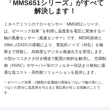
「MMS651シリーズ」がすべて
解決します！
ミネベアミツミのフローセンサー「MMS651シリーズ」
＊
は、ゼーベック効果
を利用し温度差を電圧に変換する一
軸の風量センサー（風速センサー）です。MEMS技術と
16bit ⊿ΣADCの搭載により、電気的ノイズ（外乱）を極
限まで排除し、高精度なデジタル風速出力を実現します。
小型かつコネクタ付き構造で配置の制約を解消し、空調制
御（HVAC）やサーバー等のフィルター目詰まり検知に最
適な低コスト・高性能ソリューションを提供します。
＊
ゼーベック効果：2種類の金属線の両端をつないで輪の形にし、
つないだ部分に温度差を与えると電位差が生じる現象のことで
す。