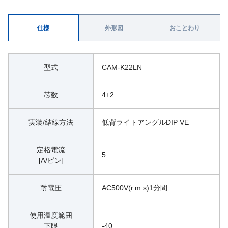
仕様
外形図
おことわり
型式
CAM-K22LN
芯数
4+2
実装/結線方法
低背ライトアングルDIP VE
定格電流
5
[A/ピン]
耐電圧
AC500V(r.m.s)1分間
使用温度範囲
下限
-40