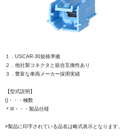
１．USCAR-30規格準拠
２．他社製コネクタと嵌合互換性あり
３．豊富な車両メーカー採用実績
【型式説明】
()・・・極数
＊/#・・・製品仕様
※製品に印字されている品名は略式表示となります。