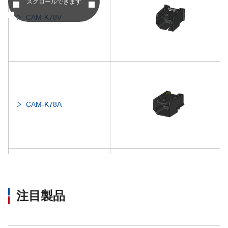
スクロールできます
CAM-K78V
CAM-K78A
CAM-K81
注目製品