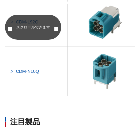
昇順
昇順
CDM-L92Q
スクロールできます
CDM-N10Q
注目製品