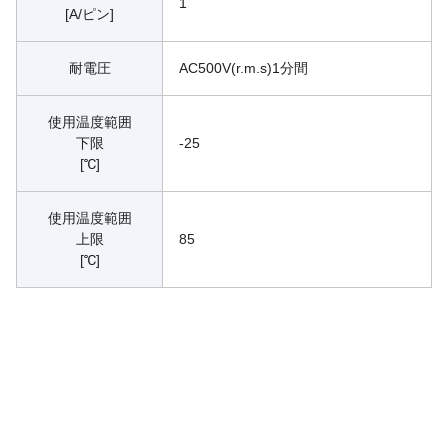
1
[A/ピン]
耐電圧
AC500V(r.m.s)1分間
使用温度範囲
下限
-25
[℃]
使用温度範囲
上限
85
[℃]