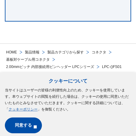
HOME
製品情報
製品カテゴリから探す
コネクタ
基板対ケーブル用コネクタ
2.00mmピッチ 内部接続用ピンヘッダー LPCシリーズ
LPC-()FS01
クッキーについて
Follow Us
当サイトはユーザーの皆様の利便性向上のため、クッキーを使用していま
す。本ウェブサイトの閲覧を続行した場合は、クッキーの使用に同意いただ
サイトマップ
ご利用規約
個人情報の保護について
クッキーポリシー
いたものとみなさせていただきます。クッキーに関する詳細については、
「
クッキーポリシー
」を御覧ください。
ソーシャルメディアポリシー
同意する
Copyright © MinebeaMitsumi Inc. All rights reserved.​