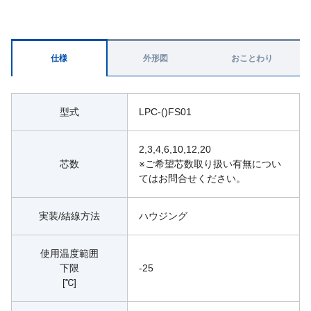
仕様
外形図
おことわり
型式
LPC-()FS01
2,3,4,6,10,12,20
芯数
※ご希望芯数取り扱い有無につい
てはお問合せください。
実装/結線方法
ハウジング
使用温度範囲
下限
-25
[℃]