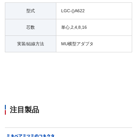
型式
LGC-()A622
芯数
単心,2,4,8,16
実装/結線方法
MU横型アダプタ
注目製品