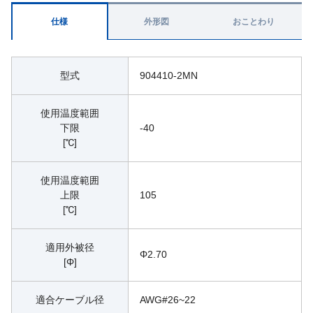
仕様
外形図
おことわり
型式
904410-2MN
使用温度範囲
下限
-40
[℃]
使用温度範囲
上限
105
[℃]
適用外被径
Φ2.70
[Φ]
適合ケーブル径
AWG#26~22