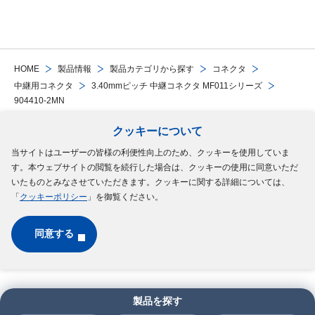
HOME
製品情報
製品カテゴリから探す
コネクタ
中継用コネクタ
3.40mmピッチ 中継コネクタ MF011シリーズ
904410-2MN
クッキーについて
Follow Us
当サイトはユーザーの皆様の利便性向上のため、クッキーを使用していま
す。本ウェブサイトの閲覧を続行した場合は、クッキーの使用に同意いただ
サイトマップ
ご利用規約
個人情報の保護について
クッキーポリシー
いたものとみなさせていただきます。クッキーに関する詳細については、
「
クッキーポリシー
」を御覧ください。
ソーシャルメディアポリシー
同意する
Copyright © MinebeaMitsumi Inc. All rights reserved.​
製品を探す