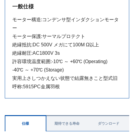
一般仕様
モーター構造:コンデンサ型インダクションモータ
ー
モーター保護:サーマルプロテクト
絶縁抵抗:DC 500V メガにて100M Ω以上
絶縁耐圧:AC1800V 3s
許容環境温度範囲:-10℃ ～ +60℃ (Operating)
-40℃ ～ +70℃ (Storage)
実用上さしつかえない状態で結露無きこと型式旧
呼称:5915PC金属羽根
仕様
期待できる寿命
ダウンロード