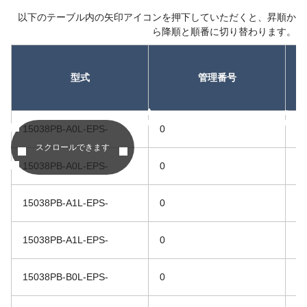
以下のテーブル内の矢印アイコンを押下していただくと、昇順か
ら降順と順番に切り替わります。
型式
管理番号
昇順
昇順
15038PB-A0L-EPS-
0
1
スクロールできます
15038PB-A0L-EPS-
0
1
15038PB-A1L-EPS-
0
1
15038PB-A1L-EPS-
0
1
15038PB-B0L-EPS-
0
2