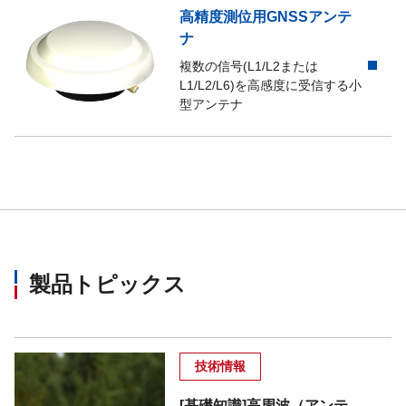
高精度測位用GNSSアンテ
ナ
複数の信号(L1/L2または
L1/L2/L6)を高感度に受信する小
型アンテナ
製品トピックス
技術情報
[基礎知識]高周波（アンテ