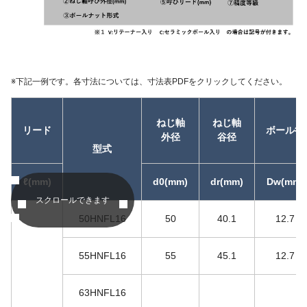
※
下記一例です。各寸法については、寸法表PDFをクリックしてください。
ねじ軸
ねじ軸
リード
ボール径
外径
谷径
型式
ℓ(mm)
d0(mm)
dr(mm)
Dw(mm)
スクロールできます
50HNFL16
50
40.1
12.7
55HNFL16
55
45.1
12.7
63HNFL16