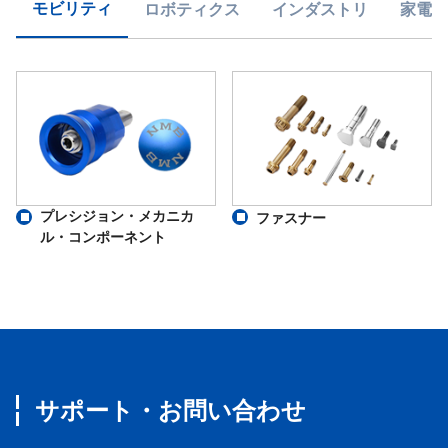
モビリティ
ロボティクス
インダストリ
家電・
50HNFC20
50
40.1
12.7
63HNFC20
63
50.5
15.875
63HNFL20
80HNFL20
80
67.5
15.875
プレシジョン・メカニカ
ファスナー
80HNFO20
ル・コンポーネント
20
100HNFL20
100
87.5
15.875
100HNFO20
125HNFL20
サポート・お問い合わせ
125
112.5
15.875