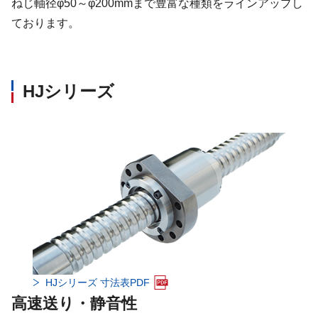
ねじ軸径φ50～φ200mmまで豊富な種類をラインアップし
ております。
HJシリーズ
HJシリーズ 寸法表PDF
高速送り・静音性