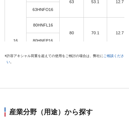
63
53.1
12.7
63HNFO16
80HNFL16
80
70.1
12.7
16
80HNFP16
※
許容アキシャル荷重を超えての使用をご検討の場合は、弊社に
100HNFL16
ご相談くださ
い
。
100
90.1
12.7
100HNFP16
125HNFL16
125HNFP16
125
115.1
12.7
産業分野（用途）から探す
125HNFW16