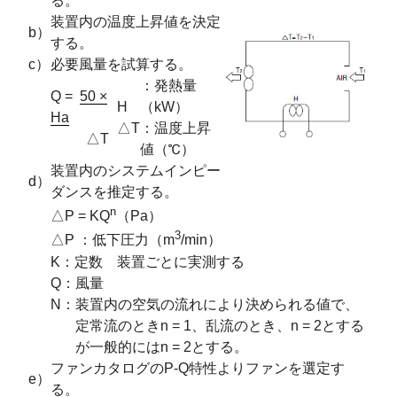
る。
装置内の温度上昇値を決定
b）
する。
c）
必要風量を試算する。
：発熱量
Q
=
50 ×
H
（kW）
H
a
△T
：温度上昇
△
T
値（℃）
装置内のシステムインピー
d）
ダンスを推定する。
n
△P
= KQ
（Pa）
3
△P
：低下圧力（m
/min）
K
：定数 装置ごとに実測する
Q
：風量
N：装置内の空気の流れにより決められる値で、
定常流のときn = 1、乱流のとき、n = 2とする
が一般的にはn = 2とする。
ファンカタログのP-Q特性よりファンを選定す
e）
る。