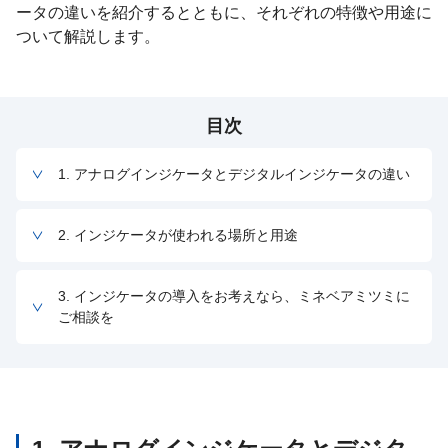
ータの違いを紹介するとともに、それぞれの特徴や用途に
ついて解説します。
目次
1. アナログインジケータとデジタルインジケータの違い
2. インジケータが使われる場所と用途
3. インジケータの導入をお考えなら、ミネベアミツミに
ご相談を