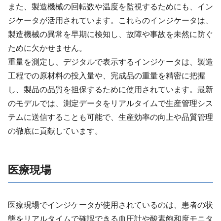
また、製造機械の回転数や温度を監視するためにも、イン
ジケータが活用されています。これらのインジケータは、
製造機械の異常を早期に検知し、故障や事故を未然に防ぐ
ために欠かせません。
重量を測定し、デジタルで表示するインジケータは、製造
工程での原材料の投入量や、完成品の重量を精密に把握
し、製品の品質を担保するために使用されています。最新
のモデルでは、測定データをリアルタイムで生産管理シス
テムに送信することも可能で、生産効率の向上や品質管理
の徹底に貢献しています。
医療現場
医療現場でインジケータが使用されているのは、患者の状
態をリアルタイムで確認できる血圧計や酸素飽和度モニタ