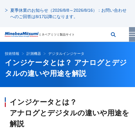
夏季休業のお知らせ（2026/8/8～2026/8/16）：お問い合わせ
へのご回答は8/17以降になります。
ミネベアミツミ製品サイト
技術情報
計測機器
デジタルインジケータ
インジケータとは？ アナログとデジ
タルの違いや用途を解説
インジケータとは？
アナログとデジタルの違いや用途を
解説