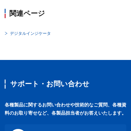
関連ページ
デジタルインジケータ
サポート・お問い合わせ
各種製品に関するお問い合わせや技術的なご質問、各種資
料のお取り寄せなど、各製品担当者がお答えいたします。