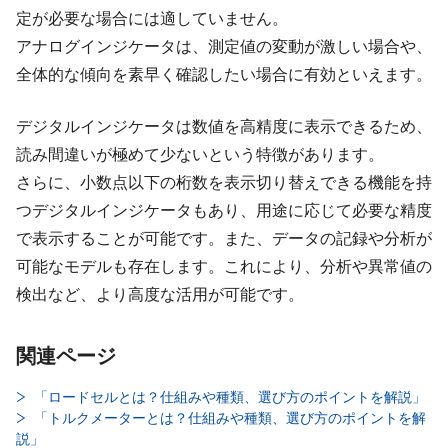
定が必要な場合には適していません。
アナログインジケータは、測定値の変動が激しい場合や、
全体的な傾向を素早く確認したい場合に有効といえます。
デジタルインジケータは数値を高精度に表示できるため、
読み間違いが極めて少ないという特徴があります。
さらに、小数点以下の桁数を表示切り替えできる機能を持
つデジタルインジケータもあり、用途に応じて必要な精度
で表示することが可能です。また、データの記録や分析が
可能なモデルも存在します。これにより、分析や異常値の
検出など、より高度な活用が可能です。
関連ページ
「ロードセルとは？仕組みや種類、選び方のポイントを解説」
「トルクメーターとは？仕組みや種類、選び方のポイントを解
説」