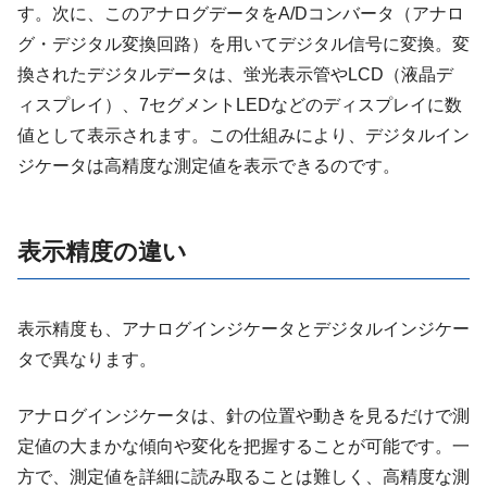
す。次に、このアナログデータをA/Dコンバータ（アナロ
グ・デジタル変換回路）を用いてデジタル信号に変換。変
換されたデジタルデータは、蛍光表示管やLCD（液晶デ
ィスプレイ）、7セグメントLEDなどのディスプレイに数
値として表示されます。この仕組みにより、デジタルイン
ジケータは高精度な測定値を表示できるのです。
表示精度の違い
表示精度も、アナログインジケータとデジタルインジケー
タで異なります。
アナログインジケータは、針の位置や動きを見るだけで測
定値の大まかな傾向や変化を把握することが可能です。一
方で、測定値を詳細に読み取ることは難しく、高精度な測