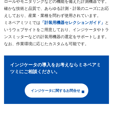
ロールやモニタリングなどの機能を備えた計測機器です。
確かな技術と品質で、あらゆる計測・計装のニーズにお応
えしており、産業・業種を問わず使用されています。
ミネベアミツミでは
「計装用機器セレクションガイド」
と
いうウェブサイトをご用意しており、インジケータやトラ
ンスミッターなどの計装用機器の選定をサポートします。
なお、作業環境に応じたカスタムも可能です。
インジケータの導入をお考えならミネベアミ
ツミにご相談ください。
インジケータに関するお問合せ