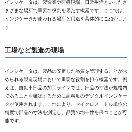
インジケータは、製造業や医療現場、日常生活といったさ
まざまな場所で重要な役割を果たす機器です。ここでは、
インジケータが使われる場所と用途を具体的にご紹介しま
す。
工場など製造の現場
インジケータは、製品の安定した品質を管理することが求
められる製造現場において重要な役割を担う機器です。例
えば、自動車部品の加工ラインでは、部品の寸法が規格内
であることを確認するために高精度のデジタルインジケー
タが使用されます。これにより、マイクロメートル単位の
精度で部品の寸法を測定し、品質の均一性を保つことが可
能です。