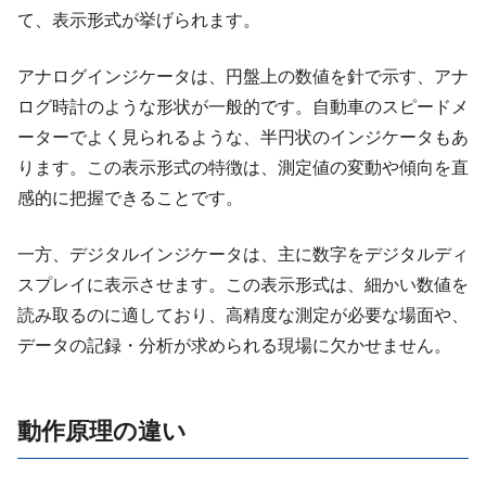
て、表示形式が挙げられます。
アナログインジケータは、円盤上の数値を針で示す、アナ
ログ時計のような形状が一般的です。自動車のスピードメ
ーターでよく見られるような、半円状のインジケータもあ
ります。この表示形式の特徴は、測定値の変動や傾向を直
感的に把握できることです。
一方、デジタルインジケータは、主に数字をデジタルディ
スプレイに表示させます。この表示形式は、細かい数値を
読み取るのに適しており、高精度な測定が必要な場面や、
データの記録・分析が求められる現場に欠かせません。
動作原理の違い