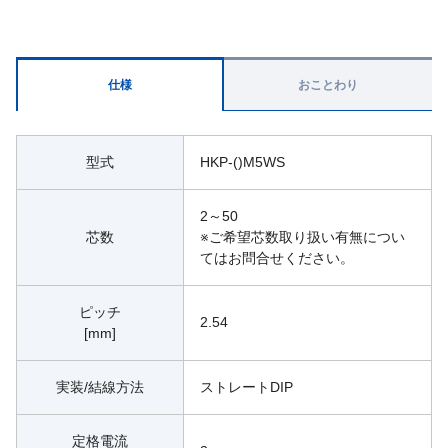
仕様
おことわり
型式
HKP-()M5WS
2～50
芯数
※ご希望芯数取り扱い有無につい
てはお問合せください。
ピッチ
2.54
[mm]
実装/結線方法
ストレートDIP
定格電流