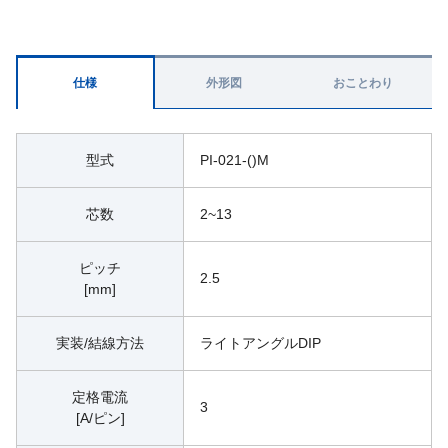
仕様
外形図
おことわり
型式
PI-021-()M
芯数
2~13
ピッチ
2.5
[mm]
実装/結線方法
ライトアングルDIP
定格電流
3
[A/ピン]