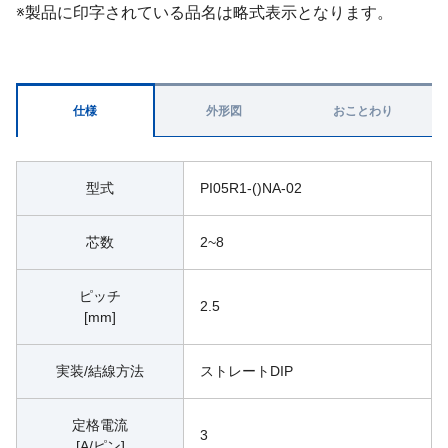
※製品に印字されている品名は略式表示となります。
仕様
外形図
おことわり
型式
PI05R1-()NA-02
芯数
2~8
ピッチ
2.5
[mm]
実装/結線方法
ストレートDIP
定格電流
3
[A/ピン]