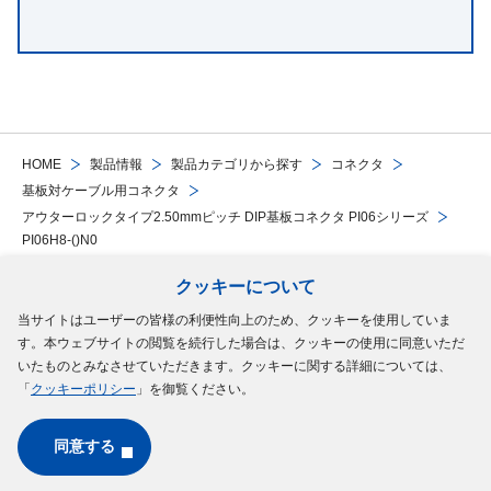
HOME
製品情報
製品カテゴリから探す
コネクタ
基板対ケーブル用コネクタ
アウターロックタイプ2.50mmピッチ DIP基板コネクタ PI06シリーズ
PI06H8-()N0
クッキーについて
Follow Us
当サイトはユーザーの皆様の利便性向上のため、クッキーを使用していま
す。本ウェブサイトの閲覧を続行した場合は、クッキーの使用に同意いただ
サイトマップ
ご利用規約
個人情報の保護について
クッキーポリシー
いたものとみなさせていただきます。クッキーに関する詳細については、
「
クッキーポリシー
」を御覧ください。
ソーシャルメディアポリシー
同意する
Copyright © MinebeaMitsumi Inc. All rights reserved.​