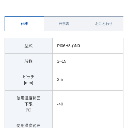
仕様
外形図
おことわり
型式
PI06H8-()N0
芯数
2~15
ピッチ
2.5
[mm]
使用温度範囲
下限
-40
[℃]
使用温度範囲