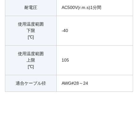
耐電圧
AC500V(r.m.s)1分間
使用温度範囲
下限
-40
[℃]
使用温度範囲
上限
105
[℃]
適合ケーブル径
AWG#28～24