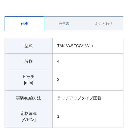
仕様
外形図
おことわり
型式
TAK-V4SFCG*-*A1+
芯数
4
ピッチ
2
[mm]
実装/結線方法
ラッチアップタイプ圧着
定格電流
1
[A/ピン]