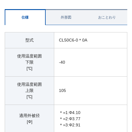
仕様
外形図
おことわり
型式
CL50C6-0＊0A
使用温度範囲
下限
-40
[℃]
使用温度範囲
上限
105
[℃]
＊=1:Φ4.10
適用外被径
＊=2:Φ3.77
[Φ]
＊=3:Φ2.91