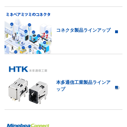
CL50C6-0＊0A
コネクタ製品ラインアップ
CL50H8-02N0
本多通信工業製品ラインア
ップ