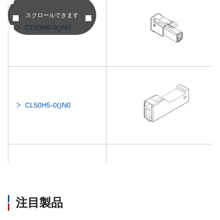
スクロールできます
CL50H6-0()N0
CL50H5-0()N0
CL50C5-0＊0A
注目製品