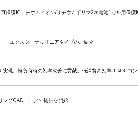
保護ICリチウムイオン/リチウムポリマ2次電池1セル用保護IC< 
ーター エクスターナルリニアタイプのご紹介
現。軽負荷時の効率改善に貢献。低消費高効率DC/DCコンバータI
リングCADデータの提供を開始