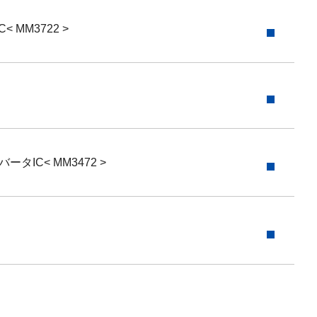
MM3722 >
C< MM3472 >