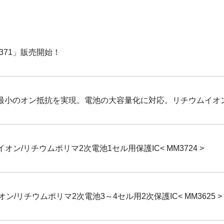
-371」販売開始！
最小のオン抵抗を実現。電池の大容量化に対応。リチウムイオン二次電
ン/リチウムポリマ2次電池1セル用保護IC< MM3724 >
/リチウムポリマ2次電池3～4セル用2次保護IC< MM3625 >