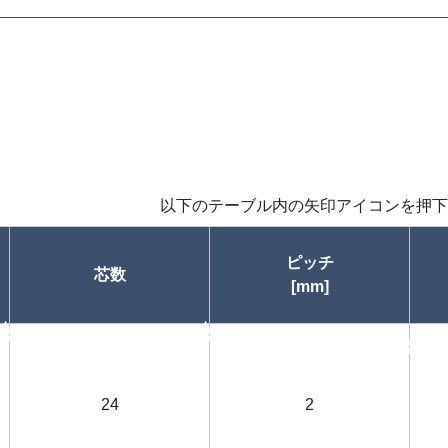
以下のテーブル内の矢印アイコンを押下
ピッチ
芯数
[mm]
昇順
昇順
24
2