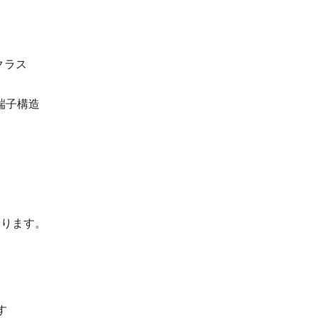
クラス
端子構造
なります。
す