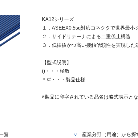
KA12シリーズ
１．ASEEX0.5sq対応コネクタで世界最小
２．サイドリテーナによる二重係止構造
３．低挿抜かつ高い接触信頼性を実現した
【型式説明】
()・・・極数
＊/#・・・製品仕様
※製品に印字されている品名は略式表示と
一覧
産業分野（用途）から探