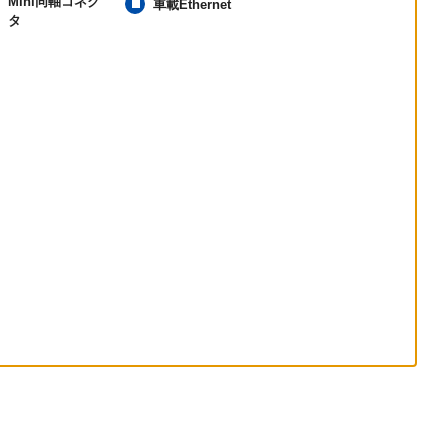
Mini同軸コネク
車載Ethernet
タ