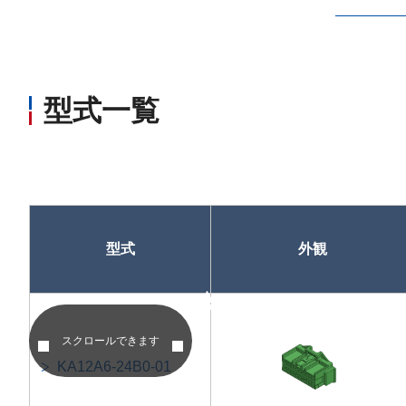
型式一覧
型式
外観
昇順
昇順
スクロールできます
KA12A6-24B0-01