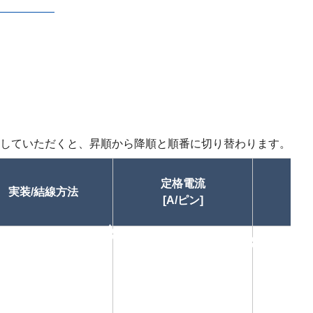
していただくと、昇順から降順と順番に切り替わります。
定格電流
実装/結線方法
[A/ピン]
昇順
昇順