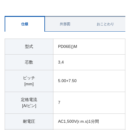
仕様
外形図
おことわり
型式
PD06E()M
芯数
3,4
ピッチ
5.00+7.50
[mm]
定格電流
7
[A/ピン]
耐電圧
AC1,500V(r.m.s)1分間