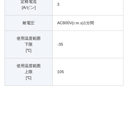
定格電流
3
[A/ピン]
耐電圧
AC800V(r.m.s)1分間
使用温度範囲
下限
-35
[℃]
使用温度範囲
上限
105
[℃]