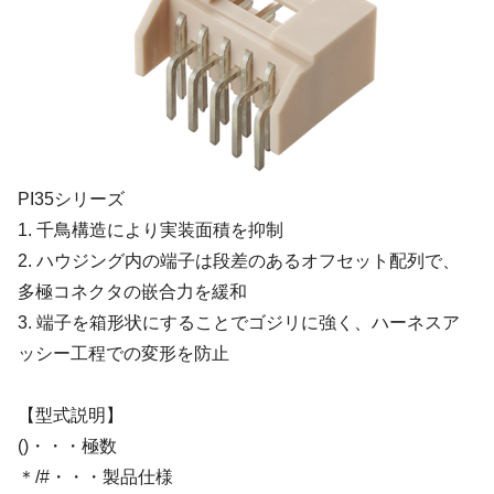
PI35シリーズ
1. 千鳥構造により実装面積を抑制
2. ハウジング内の端子は段差のあるオフセット配列で、
多極コネクタの嵌合力を緩和
3. 端子を箱形状にすることでゴジリに強く、ハーネスア
ッシー工程での変形を防止
【型式説明】
()・・・極数
＊/#・・・製品仕様