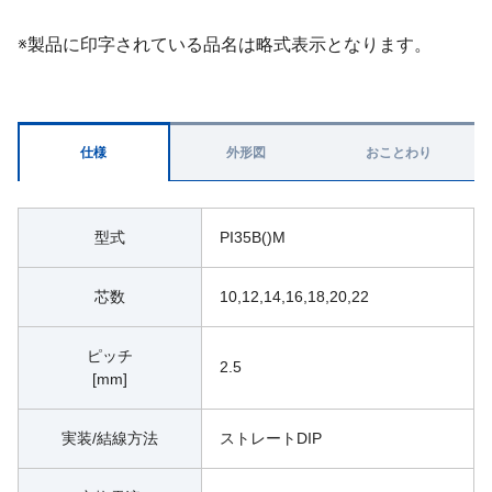
※製品に印字されている品名は略式表示となります。
仕様
外形図
おことわり
型式
PI35B()M
芯数
10,12,14,16,18,20,22
ピッチ
2.5
[mm]
実装/結線方法
ストレートDIP