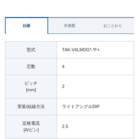
仕様
外形図
おことわり
型式
TAK-V4LMDG*-*F+
芯数
4
ピッチ
2
[mm]
実装/結線方法
ライトアングルDIP
定格電流
2.5
[A/ピン]