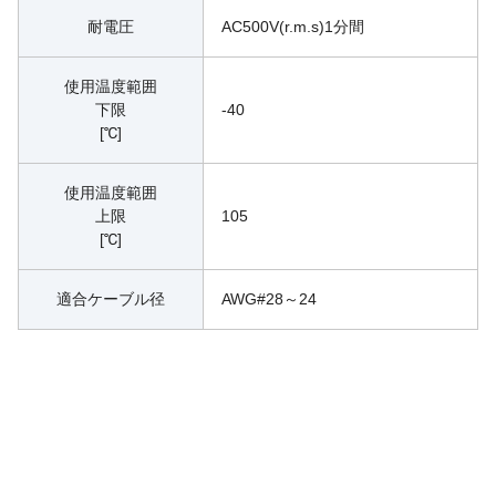
耐電圧
AC500V(r.m.s)1分間
使用温度範囲
下限
-40
[℃]
使用温度範囲
上限
105
[℃]
適合ケーブル径
AWG#28～24