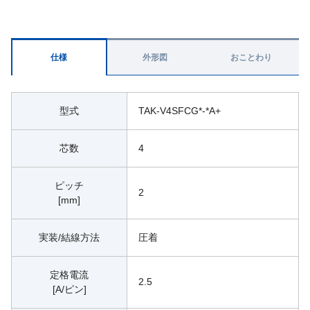
仕様
外形図
おことわり
型式
TAK-V4SFCG*-*A+
芯数
4
ピッチ
2
[mm]
実装/結線方法
圧着
定格電流
2.5
[A/ピン]