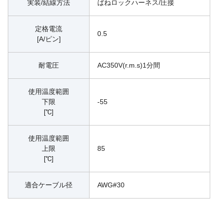
実装/結線方法
ばねロックハーネス/圧接
定格電流
0.5
[A/ピン]
耐電圧
AC350V(r.m.s)1分間
使用温度範囲
下限
-55
[℃]
使用温度範囲
上限
85
[℃]
適合ケーブル径
AWG#30