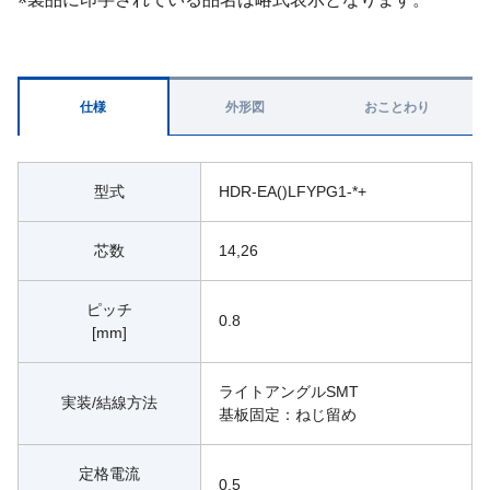
仕様
外形図
おことわり
型式
HDR-EA()LFYPG1-*+
芯数
14,26
ピッチ
0.8
[mm]
ライトアングルSMT
実装/結線方法
基板固定：ねじ留め
定格電流
0.5