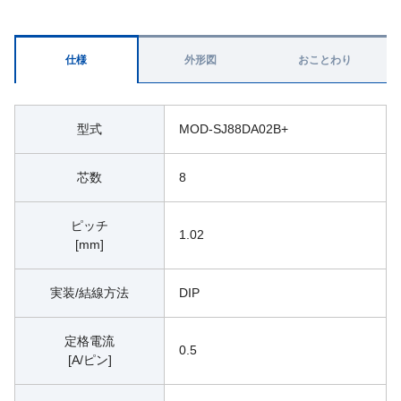
仕様
外形図
おことわり
型式
MOD-SJ88DA02B+
芯数
8
ピッチ
1.02
[mm]
実装/結線方法
DIP
定格電流
0.5
[A/ピン]