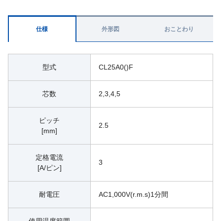
仕様
外形図
おことわり
型式
CL25A0()F
芯数
2,3,4,5
ピッチ
2.5
[mm]
定格電流
3
[A/ピン]
耐電圧
AC1,000V(r.m.s)1分間
使用温度範囲