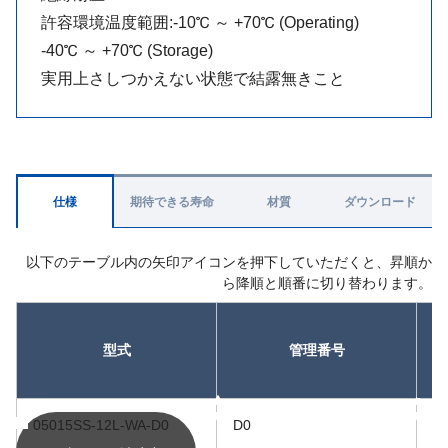
許容環境温度範囲:-10℃ ～ +70℃ (Operating)
-40℃ ～ +70℃ (Storage)
実用上さしつかえない状態で結露無きこと
仕様
期待できる寿命
材質
ダウンロード
以下のテーブル内の矢印アイコンを押下していただくと、昇順か
ら降順と順番に切り替わります。
型式
管理番号
昇順
昇順
05015SS-12L-WA-D0
D0
1