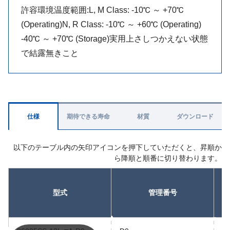
許容環境温度範囲:L, M Class: -10℃ ～ +70℃
(Operating)N, R Class: -10℃ ～ +60℃ (Operating)
-40℃ ～ +70℃ (Storage)実用上さしつかえない状態
で結露無きこと
仕様
期待できる寿命
材質
ダウンロード
以下のテーブル内の矢印アイコンを押下していただくと、昇順か
ら降順と順番に切り替わります。
型式
管理番号
昇順
昇順