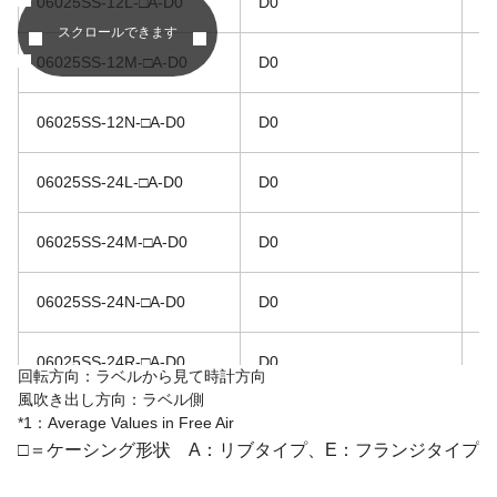
06025SS-12L-□A-D0
D0
1
スクロールできます
06025SS-12M-□A-D0
D0
1
06025SS-12N-□A-D0
D0
1
06025SS-24L-□A-D0
D0
2
06025SS-24M-□A-D0
D0
2
06025SS-24N-□A-D0
D0
2
06025SS-24R-□A-D0
D0
2
回転方向：ラベルから見て時計方向
風吹き出し方向：ラベル側
*1：Average Values in Free Air
□＝ケーシング形状 A：リブタイプ、E：フランジタイプ