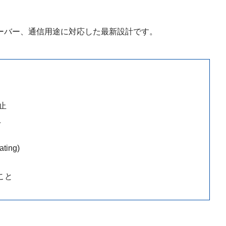
ーバー、通信用途に対応した最新設計です。
止
上
ing)
こと