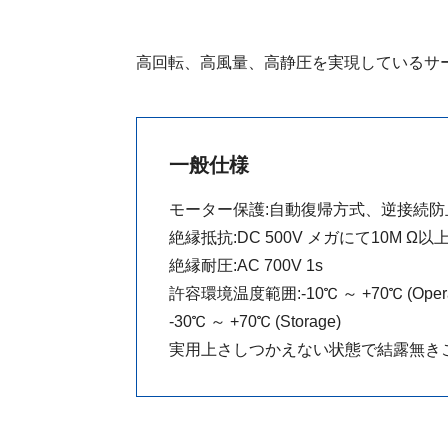
高回転、高風量、高静圧を実現しているサ
一般仕様
モーター保護:自動復帰方式、逆接続防
絶縁抵抗:DC 500V メガにて10M Ω以
絶縁耐圧:AC 700V 1s
許容環境温度範囲:-10℃ ～ +70℃ (Operat
-30℃ ～ +70℃ (Storage)
実用上さしつかえない状態で結露無き