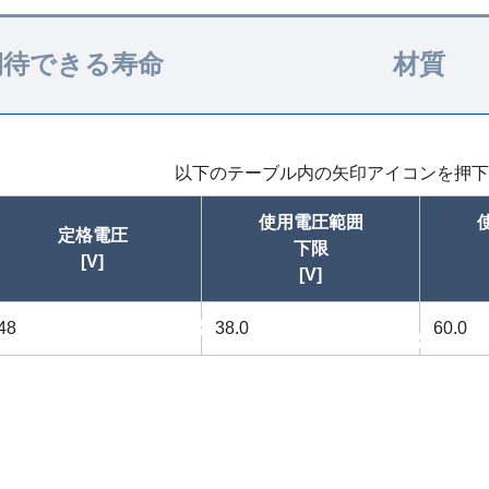
期待できる寿命
材質
以下のテーブル内の矢印アイコンを押下
使用電圧範囲
定格電圧
下限
[V]
[V]
48
昇順
38.0
60.0
昇順