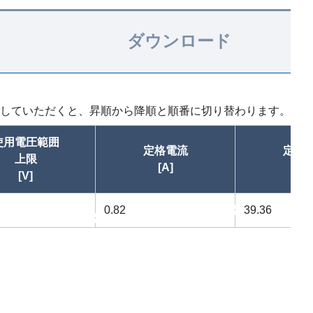
ダウンロード
していただくと、昇順から降順と順番に切り替わります。
使用電圧範囲
定格電流
定格
上限
[A]
[W
[V]
0.82
昇順
39.36
昇順