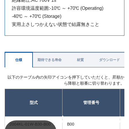
絶縁耐圧:AC 700V 1s
許容環境温度範囲:-10℃ ～ +70℃ (Operating)
-40℃ ～ +70℃ (Storage)
実用上さしつかえない状態で結露無きこと
仕様
期待できる寿命
材質
ダウンロード
以下のテーブル内の矢印アイコンを押下していただくと、昇順か
ら降順と順番に切り替わります。
型式
管理番号
昇順
昇順
2004KL-01W-B30-B00
B00
5