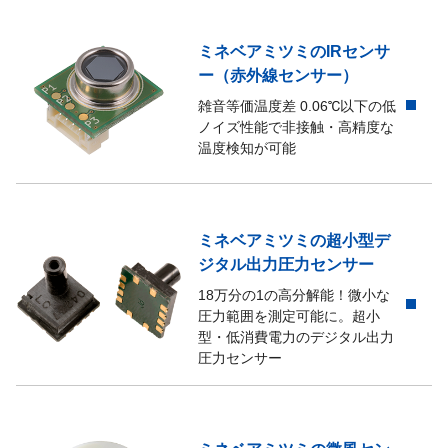
ミネベアミツミのIRセンサ
ー（赤外線センサー）
雑音等価温度差 0.06℃以下の低
ノイズ性能で非接触・高精度な
温度検知が可能
ミネベアミツミの超小型デ
ジタル出力圧力センサー
18万分の1の高分解能！微小な
圧力範囲を測定可能に。超小
型・低消費電力のデジタル出力
圧力センサー