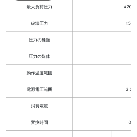
最大負荷圧力
±200
破壊圧力
±50
圧力の種類
圧力の媒体
空
動作温度範囲
電源電圧範囲
3.0 
消費電流
変換時間
0.4