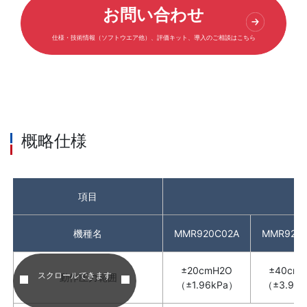
お問い合わせ
仕様・技術情報（ソフトウエア他）、評価キット、導入のご相談はこちら
概略仕様
項目
機種名
MMR920C02A
MMR920
±20cmH2O
±40cm
スクロールできます
動作圧力範囲
（±1.96kPa）
（±3.92