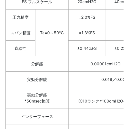
FS フルスケール
20cmH2O
40cmH
圧力精度
±2.0%FS
スパン精度
Ta=0～50℃
±1.3%FS
直線性
±0.44%FS
±0.22%
分解能
0.00001cmH2O
実効分解能
0.019／0.00
実効分解能
0.
*50msec換算
(C10ランク±100cmH2O
インターフェース