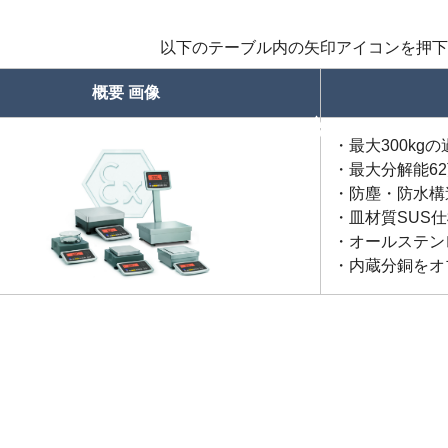
以下のテーブル内の矢印アイコンを押下
概要 画像
昇順
・最大300kg
・最大分解能6
・防塵・防水構
・皿材質SUS仕様(
・オールステン
・内蔵分銅をオ