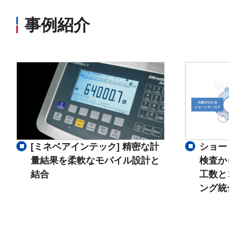
事例紹介
ショー
[ミネベアインテック] 精密な計
検査か
量結果を柔軟なモバイル設計と
工数と
結合
ング統