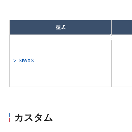
型式
昇順
SIWXS
カスタム