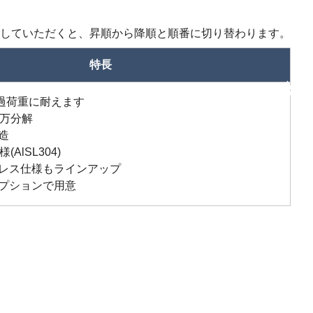
していただくと、昇順から降順と順番に切り替わります。
特長
昇順
の過荷重に耐えます
2万分解
造
AlSL304)
レス仕様もラインアップ
プションで用意