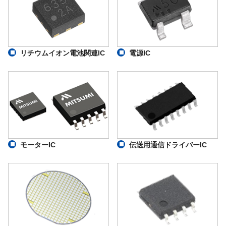
リチウムイオン電池関連IC
電源IC
モーターIC
伝送用通信ドライバーIC