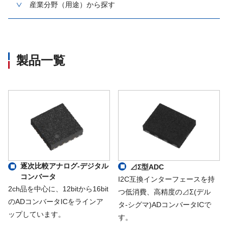
産業分野（用途）から探す
製品一覧
逐次比較アナログ-デジタル
⊿Σ型ADC
コンバータ
I2C互換インターフェースを持
2ch品を中心に、12bitから16bit
つ低消費、高精度の⊿Σ(デル
のADコンバータICをラインア
タ-シグマ)ADコンバータICで
ップしています。
す。