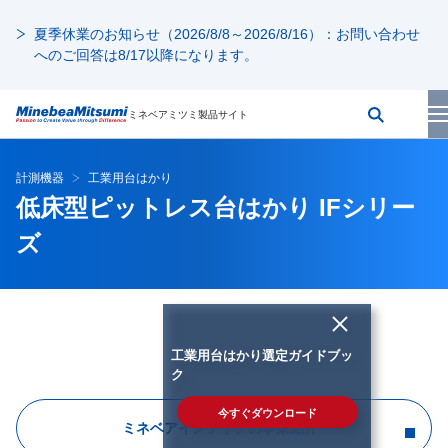
夏季休業のお知らせ（2026/8/8～2026/8/16）：お問い合わせ
へのご回答は8/17以降になります。
ミネベアミツミ製品サイト
計測機器
工業用台はかり
低床型ピットレス台はかり IFシリー
ズ
工業用台はかり選定ガイドブッ
ク
今すぐダウンロード
ミネベアインテックの事業紹介