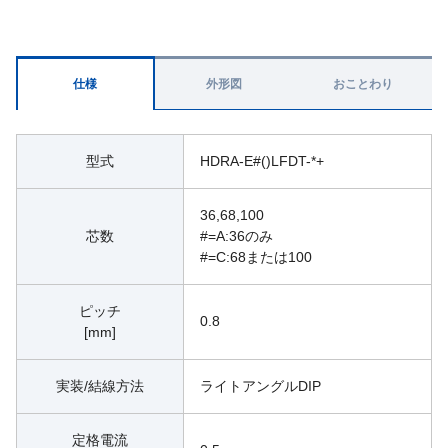
仕様
外形図
おことわり
型式
HDRA-E#()LFDT-*+
36,68,100
芯数
#=A:36のみ
#=C:68または100
ピッチ
0.8
[mm]
実装/結線方法
ライトアングルDIP
定格電流