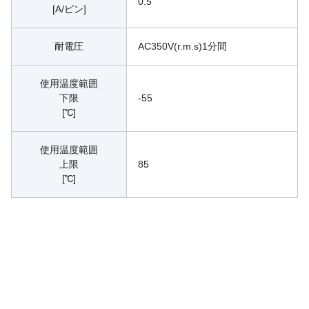
0.5
[A/ピン]
耐電圧
AC350V(r.m.s)1分間
使用温度範囲
下限
-55
[℃]
使用温度範囲
上限
85
[℃]